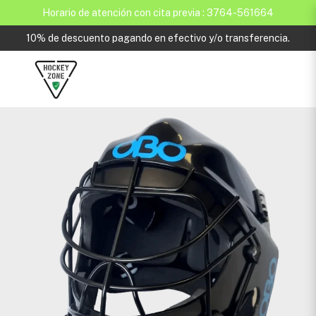
Horario de atención con cita previa : 3764-561664
10% de descuento pagando en efectivo y/o transferencia.