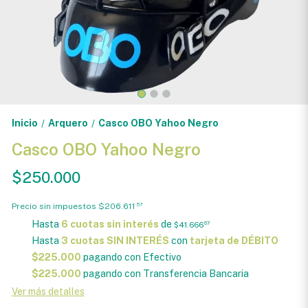
Inicio
Arquero
Casco OBO Yahoo Negro
/
/
Casco OBO Yahoo Negro
$250.000
Precio sin impuestos
$206.611
57
Hasta
6 cuotas sin interés
de
$41.666
67
Hasta
3 cuotas SIN INTERÉS
con
tarjeta de DÉBITO
$225.000
pagando con Efectivo
$225.000
pagando con Transferencia Bancaria
Ver más detalles