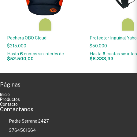
Pechera OBO Cloud
Protector Inguinal Yah
$315.000
$50.000
Hasta
6
cuotas sin interés
de
Hasta
6
cuotas sin inte
$52.500,00
$8.333,33
Páginas
Inicio
Productos
Contacto
Contactanos
Padre Serrano 2427
3764561664