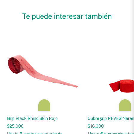
Te puede interesar también
Grip Vlack Rhino Skin Rojo
Cubregrip REVES Naran
$25.000
$16.000
Hasta
6
cuotas sin interés
de
Hasta
6
cuotas sin inte