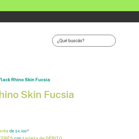
Vlack Rhino Skin Fucsia
hino Skin Fucsia
erés
de
$4.166
67
NTERÉS
con
tarjeta de DÉBITO