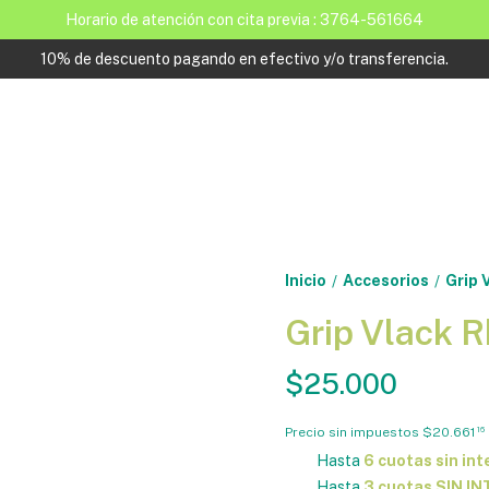
Horario de atención con cita previa : 3764-561664
10% de descuento pagando en efectivo y/o transferencia.
Inicio
Accesorios
Grip 
/
/
Grip Vlack R
$25.000
Precio sin impuestos
$20.661
16
Hasta
6 cuotas sin int
Hasta
3 cuotas SIN I