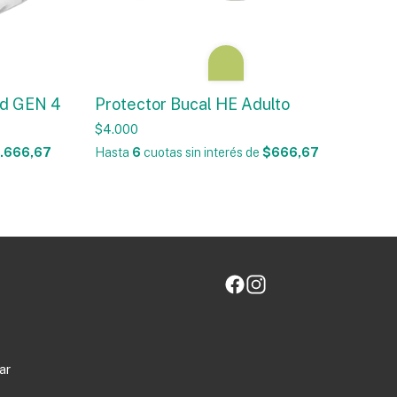
ld GEN 4
Protector Bucal HE Adulto
$4.000
.666,67
Hasta
6
cuotas sin interés
de
$666,67
ar