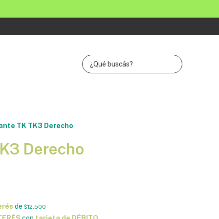
ante TK TK3 Derecho
TK3 Derecho
erés
de
$12.500
NTERÉS
con
tarjeta de DÉBITO