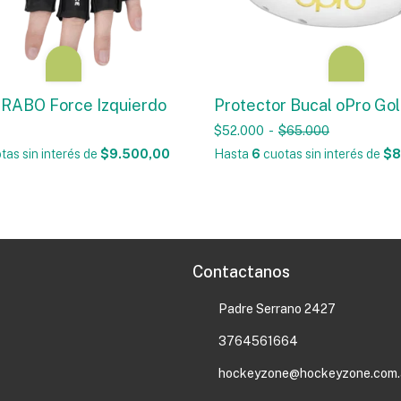
RABO Force Izquierdo
Protector Bucal oPro Go
$52.000
-
$65.000
tas sin interés
de
$9.500,00
Hasta
6
cuotas sin interés
de
$8
Contactanos
Padre Serrano 2427
3764561664
hockeyzone@hockeyzone.com.