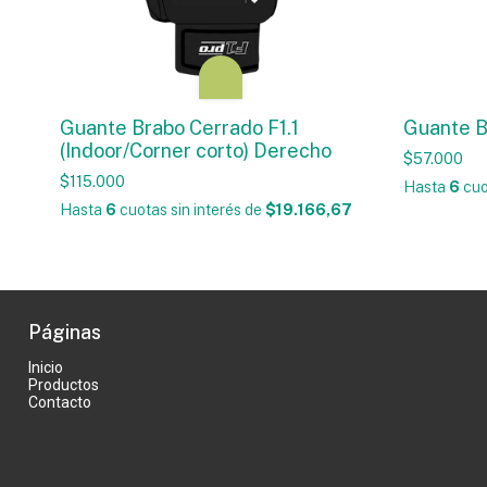
Guante Brabo Cerrado F1.1
Guante B
(Indoor/Corner corto) Derecho
$57.000
$115.000
Hasta
6
cuo
Hasta
6
cuotas sin interés
de
$19.166,67
Páginas
Inicio
Productos
Contacto