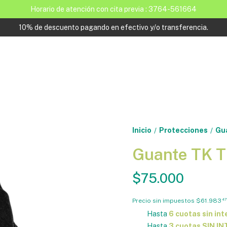
Horario de atención con cita previa : 3764-561664
10% de descuento pagando en efectivo y/o transferencia.
Inicio
Protecciones
Gu
/
/
Guante TK 
$75.000
Precio sin impuestos
$61.983
47
Hasta
6 cuotas sin int
Hasta
3 cuotas SIN I