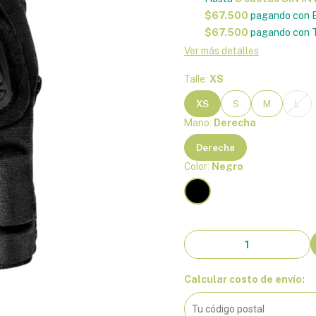
$67.500
pagando con E
$67.500
pagando con T
Ver más detalles
Talle:
XS
XS
S
M
L
Mano:
Derecha
Derecha
Color:
Negro
Calcular costo de envío: