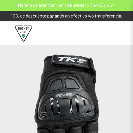
Horario de atención con cita previa : 3764-561664
10% de descuento pagando en efectivo y/o transferencia.