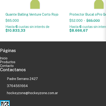
Guante Balling Venture Corto Rojo
Protector Bucal oPro G
$65.000
$52.000
-
$65.000
Hasta
6
cuotas sin interés
de
Hasta
6
cuotas sin inte
$10.833,33
$8.666,67
Páginas
Inicio
Productos
Contacto
Contactanos
Padre Serrano 2427
3764561664
hockeyzone@hockeyzone.com.ar