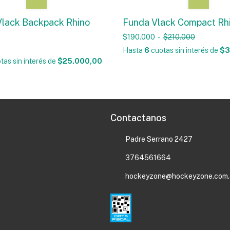
Vlack Backpack Rhino
Funda Vlack Compact Rh
$190.000
-
$210.000
Hasta
6
cuotas sin interés
de
$3
tas sin interés
de
$25.000,00
Contactanos
Padre Serrano 2427
3764561664
hockeyzone@hockeyzone.com.