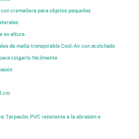
con cremallera para objetos pequeños
aterales
e en altura
les de malla transpirable Cool-Air con acolchado
ara colgarlo fácilmente
rasión
21 cm
a: Tarpaulin, PVC resistente a la abrasión e