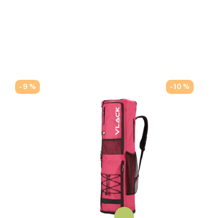
- 9 %
- 10 %