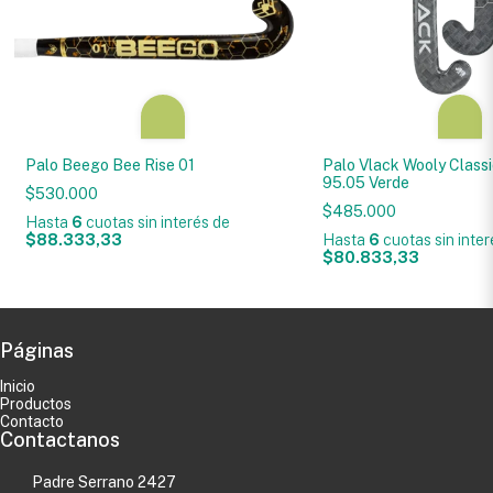
Palo Beego Bee Rise 01
Palo Vlack Wooly Classi
95.05 Verde
$530.000
$485.000
Hasta
6
cuotas sin interés
de
$88.333,33
Hasta
6
cuotas sin inte
$80.833,33
Páginas
Inicio
Productos
Contacto
Contactanos
Padre Serrano 2427