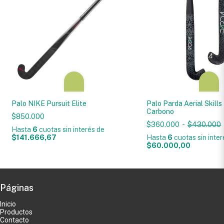
Palo NIKE Pursuit Elite
Palo Parda Aerial Skill
Carbono
$850.000
$360.000
-
$430.000
Hasta
6
cuotas sin interés
de
$141.666,67
Hasta
6
cuotas sin inte
$60.000,00
Páginas
Inicio
Productos
Contacto