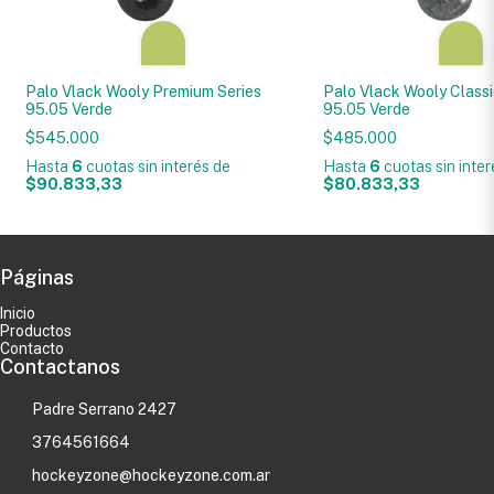
Palo Vlack Wooly Premium Series
Palo Vlack Wooly Classi
95.05 Verde
95.05 Verde
$545.000
$485.000
Hasta
6
cuotas sin interés
de
Hasta
6
cuotas sin inte
$90.833,33
$80.833,33
Páginas
Inicio
Productos
Contacto
Contactanos
Padre Serrano 2427
3764561664
hockeyzone@hockeyzone.com.ar