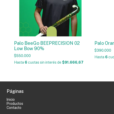
Palo BeeGo BEEPRECISION 02
Palo Ora
Low Bow 90%
$390.000
$550.000
Hasta
6
cuo
Hasta
6
cuotas sin interés
de
$91.666,67
Páginas
Inicio
Productos
Contacto