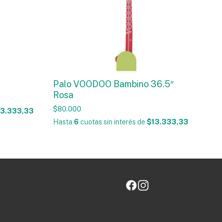
Palo VOODOO Bambino 36.5″
Rosa
$80.000
3.333,33
Hasta
6
cuotas sin interés
de
$13.333,33