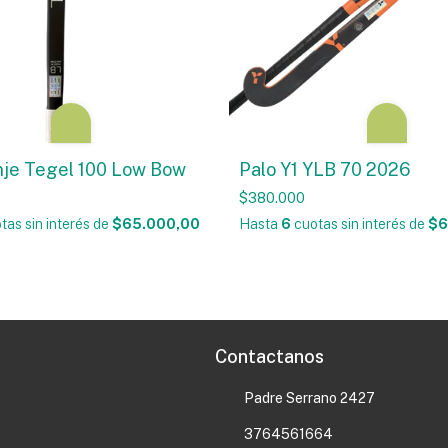
nje Tegel 100 Low Bow
Palo Y1 YLB 70 2026
$380.000
tas sin interés
de
$65.000,00
Hasta
6
cuotas sin interés
de
$6
Contactanos
Padre Serrano 2427
3764561664