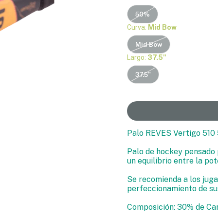
50%
Curva:
Mid Bow
Mid Bow
Largo:
37.5"
37.5"
Palo REVES Vertigo 510
Palo de hockey pensado p
un equilibrio entre la po
Se recomienda a los juga
perfeccionamiento de sus
Composición: 30% de Car