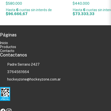
$580.000
$440.000
Hasta
6
cuotas sin interés
de
Hasta
6
cuotas sin inte
$96.666,67
$73.333,33
Páginas
Inicio
Productos
Contacto
Contactanos
Padre Serrano 2427
3764561664
hockeyzone@hockeyzone.com.ar