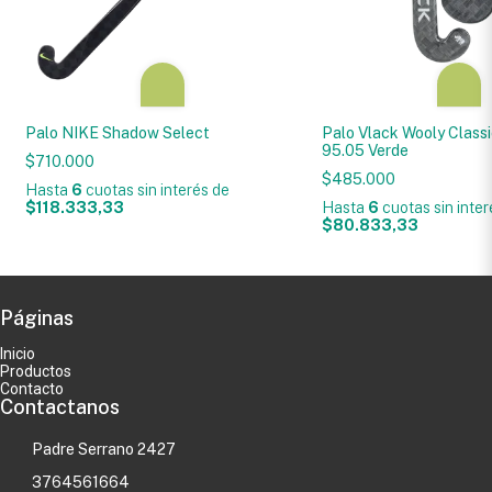
Palo NIKE Shadow Select
Palo Vlack Wooly Classi
95.05 Verde
$710.000
$485.000
Hasta
6
cuotas sin interés
de
$118.333,33
Hasta
6
cuotas sin inte
$80.833,33
Páginas
Inicio
Productos
Contacto
Contactanos
Padre Serrano 2427
3764561664