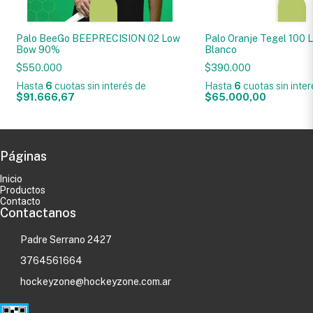
Palo BeeGo BEEPRECISION 02 Low
Palo Oranje Tegel 100
Bow 90%
Blanco
$550.000
$390.000
Hasta
6
cuotas sin interés
de
Hasta
6
cuotas sin inte
$91.666,67
$65.000,00
Páginas
Inicio
Productos
Contacto
Contactanos
Padre Serrano 2427
3764561664
hockeyzone@hockeyzone.com.ar