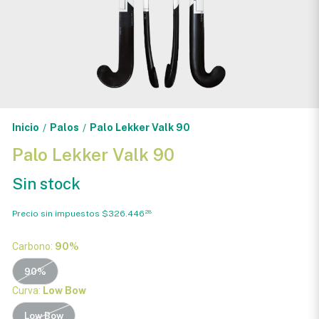
Inicio
Palos
Palo Lekker Valk 90
/
/
Palo Lekker Valk 90
Sin stock
Precio sin impuestos
$326.446
28
Carbono:
90%
90%
Curva:
Low Bow
Low Bow