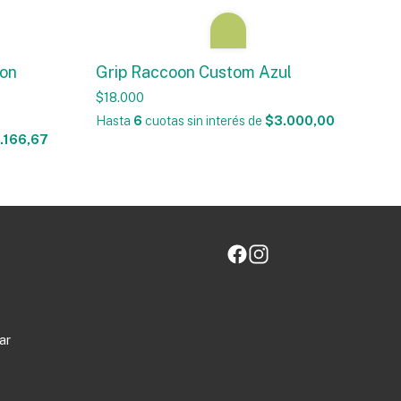
on
Grip Raccoon Custom Azul
$18.000
Hasta
6
cuotas sin interés
de
$3.000,00
.166,67
ar