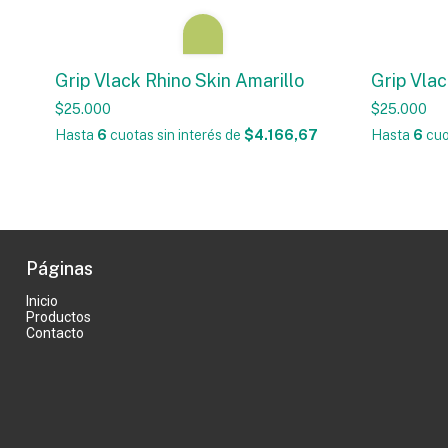
Grip Vlack Rhino Skin Amarillo
Grip Vlac
$25.000
$25.000
Hasta
6
cuotas sin interés
de
$4.166,67
Hasta
6
cuo
Páginas
Inicio
Productos
Contacto