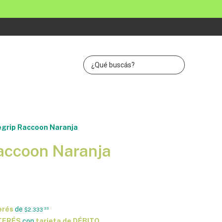
grip Raccoon Naranja
accoon Naranja
erés
de
$2.333
33
NTERÉS
con
tarjeta de DÉBITO