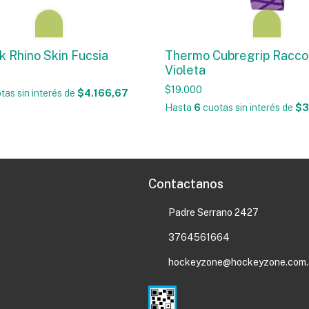
k Rhino Skin Fucsia
Thermo Cubregrip Racco
Violeta
$19.000
tas sin interés
de
$4.166,67
Hasta
6
cuotas sin interés
de
$3
Contactanos
Padre Serrano 2427
3764561664
hockeyzone@hockeyzone.com.