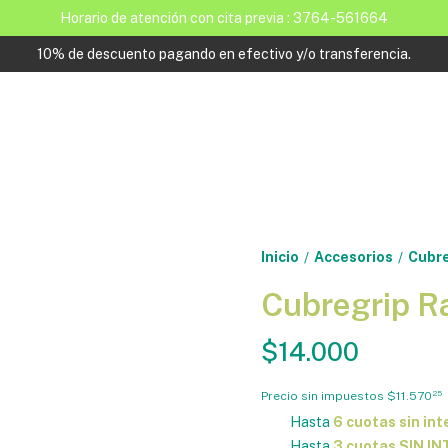
Horario de atención con cita previa : 3764-561664
10% de descuento pagando en efectivo y/o transferencia.
Inicio
Accesorios
Cubre
/
/
Cubregrip R
$14.000
Precio sin impuestos
$11.570
25
Hasta
6 cuotas sin int
Hasta
3 cuotas SIN I