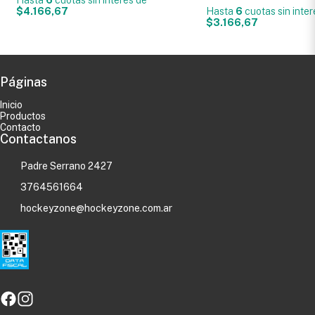
$4.166,67
Hasta
6
cuotas sin inte
$3.166,67
Páginas
Inicio
Productos
Contacto
Contactanos
Padre Serrano 2427
3764561664
hockeyzone@hockeyzone.com.ar