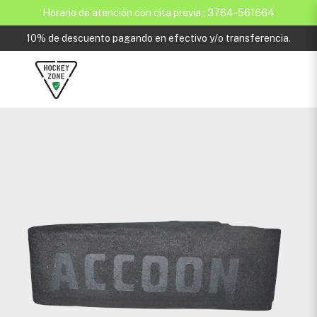
Horario de atención con cita previa : 3764-561664
10% de descuento pagando en efectivo y/o transferencia.