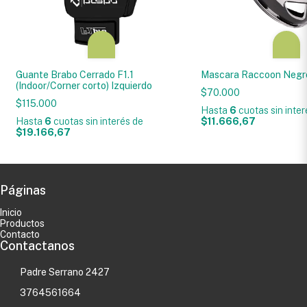
Guante Brabo Cerrado F1.1
Mascara Raccoon Negr
(Indoor/Corner corto) Izquierdo
$70.000
$115.000
Hasta
6
cuotas sin inte
Hasta
6
cuotas sin interés
de
$11.666,67
$19.166,67
Páginas
Inicio
Productos
Contacto
Contactanos
Padre Serrano 2427
3764561664