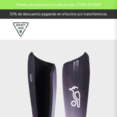
Horario de atención con cita previa : 3764-561664
10% de descuento pagando en efectivo y/o transferencia.