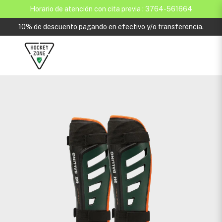
Horario de atención con cita previa : 3764-561664
10% de descuento pagando en efectivo y/o transferencia.