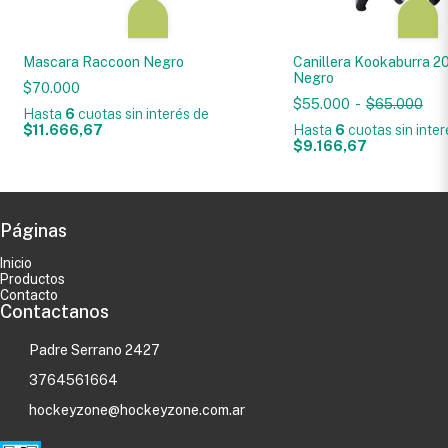
Mascara Raccoon Negro
Canillera Kookaburra 2
Negro
$70.000
$55.000
-
$65.000
Hasta
6
cuotas sin interés
de
$11.666,67
Hasta
6
cuotas sin inte
$9.166,67
Páginas
Inicio
Productos
Contacto
Contactanos
Padre Serrano 2427
3764561664
hockeyzone@hockeyzone.com.ar