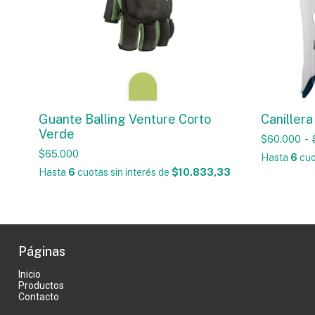
Guante Balling Venture Corto
Caniller
Verde
$60.000
-
$65.000
Hasta
6
cuo
Hasta
6
cuotas sin interés
de
$10.833,33
Páginas
Inicio
Productos
Contacto