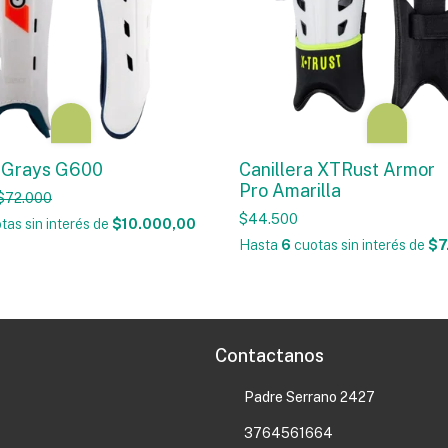
a Grays G600
Canillera XTRust Armor
Pro Amarilla
$72.000
$44.500
tas sin interés
de
$10.000,00
Hasta
6
cuotas sin interés
de
$7
Contactanos
Padre Serrano 2427
3764561664