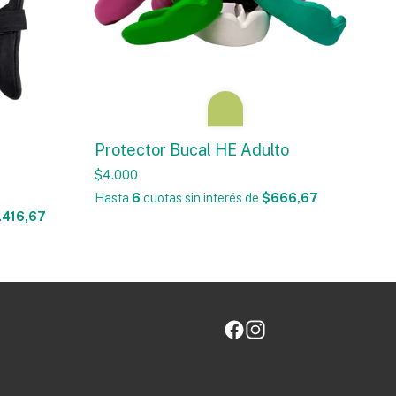
Protector Bucal HE Adulto
$4.000
Hasta
6
cuotas sin interés
de
$666,67
.416,67