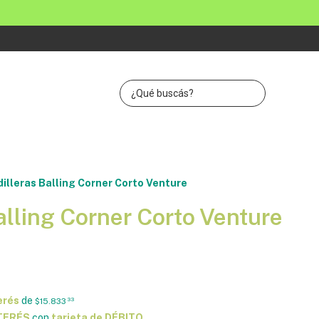
illeras Balling Corner Corto Venture
alling Corner Corto Venture
erés
de
$15.833
33
NTERÉS
con
tarjeta de DÉBITO