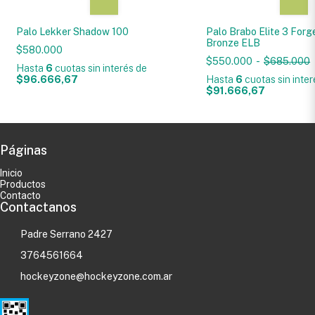
Palo Lekker Shadow 100
Palo Brabo Elite 3 For
Bronze ELB
$580.000
$550.000
-
$685.000
Hasta
6
cuotas sin interés
de
$96.666,67
Hasta
6
cuotas sin inte
$91.666,67
Páginas
Inicio
Productos
Contacto
Contactanos
Padre Serrano 2427
3764561664
hockeyzone@hockeyzone.com.ar