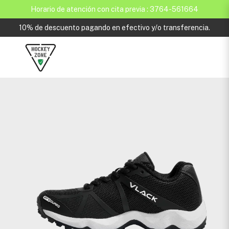
Horario de atención con cita previa : 3764-561664
10% de descuento pagando en efectivo y/o transferencia.