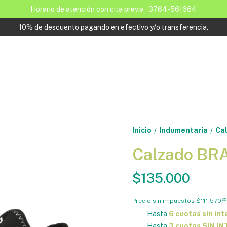
Horario de atención con cita previa : 3764-561664
10% de descuento pagando en efectivo y/o transferencia.
Inicio
Indumentaria
Ca
/
/
Calzado BRA
$135.000
Precio sin impuestos
$111.570
25
Hasta
6 cuotas sin int
Hasta
3 cuotas SIN I