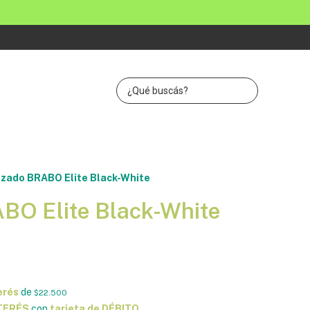
lzado BRABO Elite Black-White
BO Elite Black-White
erés
de
$22.500
NTERÉS
con
tarjeta de DÉBITO