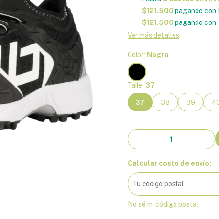
$121.500
pagando con 
$121.500
pagando con 
Ver más detalles
Color:
Negro
Talle:
37
37
38
39
4
Calcular costo de envío:
No sé mi código postal