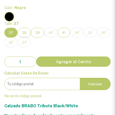
Color:
Negro
Talle:
37
37
38
39
40
41
34
35
36
32
33
Agregar al Carrito
Calcular Costo De Envío:
Calcular
No sé mi código postal
Calzado BRABO Tribute Black/White