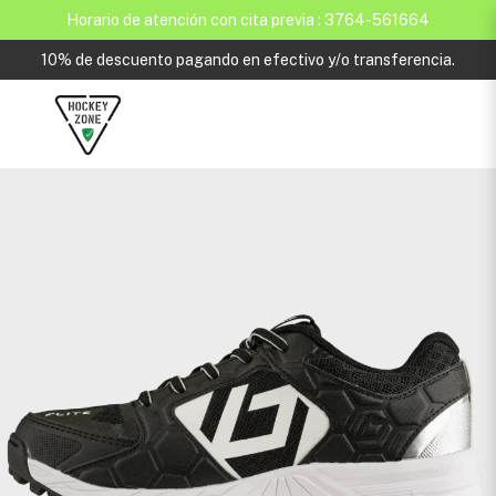
Horario de atención con cita previa : 3764-561664
10% de descuento pagando en efectivo y/o transferencia.