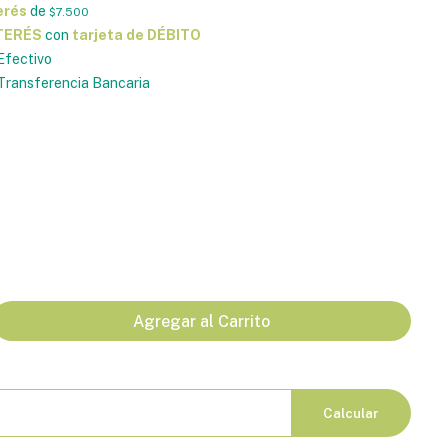
erés
de
$7.500
NTERÉS
con
tarjeta de DÉBITO
Efectivo
ransferencia Bancaria
Agregar al Carrito
Calcular