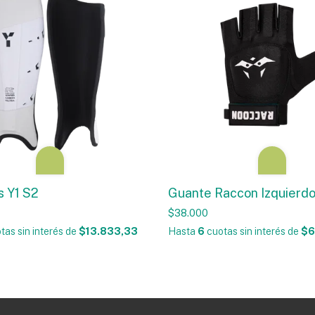
s Y1 S2
Guante Raccon Izquierd
$38.000
tas sin interés
de
$13.833,33
Hasta
6
cuotas sin interés
de
$6