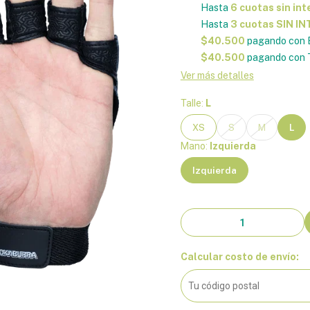
Hasta
6 cuotas sin int
Hasta
3 cuotas SIN I
$40.500
pagando con 
$40.500
pagando con T
Ver más detalles
Talle:
L
XS
S
M
L
Mano:
Izquierda
Izquierda
Calcular costo de envío: