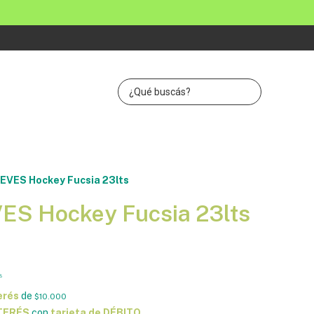
EVES Hockey Fucsia 23lts
ES Hockey Fucsia 23lts
8
erés
de
$10.000
NTERÉS
con
tarjeta de DÉBITO