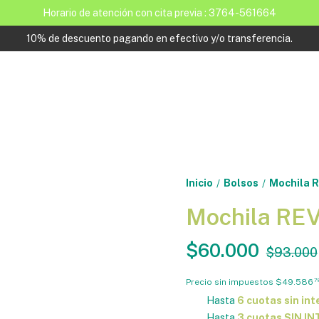
Horario de atención con cita previa : 3764-561664
10% de descuento pagando en efectivo y/o transferencia.
Inicio
Bolsos
Mochila R
/
/
Mochila REV
$60.000
$93.000
Precio sin impuestos
$49.586
7
Hasta
6 cuotas sin int
Hasta
3 cuotas SIN I