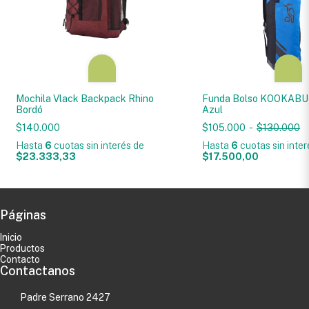
Mochila Vlack Backpack Rhino
Funda Bolso KOOKABU
Bordó
Azul
$140.000
$105.000
-
$130.000
Hasta
6
cuotas sin interés
de
Hasta
6
cuotas sin inte
$23.333,33
$17.500,00
Páginas
Inicio
Productos
Contacto
Contactanos
Padre Serrano 2427