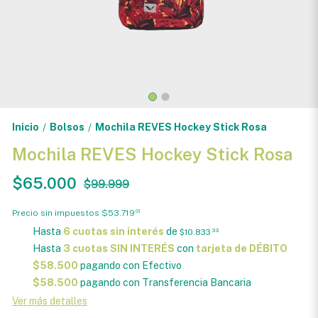
Inicio
Bolsos
Mochila REVES Hockey Stick Rosa
/
/
Mochila REVES Hockey Stick Rosa
$65.000
$99.999
Precio sin impuestos
$53.719
01
Hasta
6 cuotas sin interés
de
$10.833
33
Hasta
3 cuotas SIN INTERÉS
con
tarjeta de DÉBITO
$58.500
pagando con Efectivo
$58.500
pagando con Transferencia Bancaria
Ver más detalles