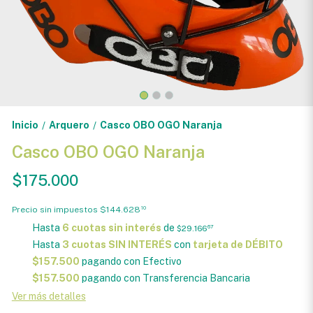
Inicio
Arquero
Casco OBO OGO Naranja
/
/
Casco OBO OGO Naranja
$175.000
Precio sin impuestos
$144.628
10
Hasta
6 cuotas sin interés
de
$29.166
67
Hasta
3 cuotas SIN INTERÉS
con
tarjeta de DÉBITO
$157.500
pagando con Efectivo
$157.500
pagando con Transferencia Bancaria
Ver más detalles