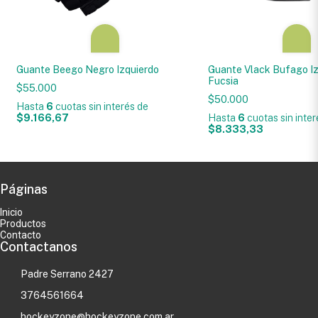
Guante Beego Negro Izquierdo
Guante Vlack Bufago I
Fucsia
$55.000
$50.000
Hasta
6
cuotas sin interés
de
$9.166,67
Hasta
6
cuotas sin inte
$8.333,33
Páginas
Inicio
Productos
Contacto
Contactanos
Padre Serrano 2427
3764561664
hockeyzone@hockeyzone.com.ar