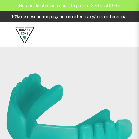
Horario de atención con cita previa : 3764-561664
10% de descuento pagando en efectivo y/o transferencia.