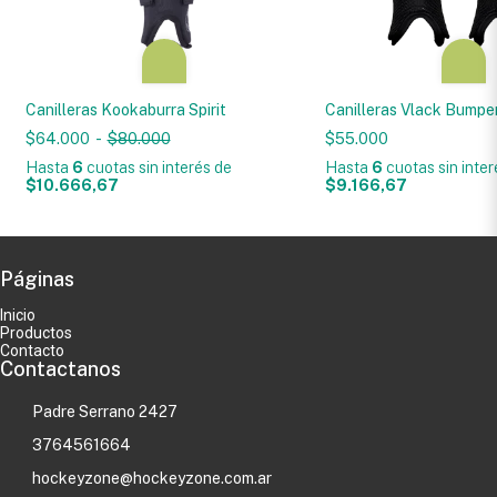
Canilleras Kookaburra Spirit
Canilleras Vlack Bumpe
$64.000
-
$80.000
$55.000
Hasta
6
cuotas sin interés
de
Hasta
6
cuotas sin inte
$10.666,67
$9.166,67
Páginas
Inicio
Productos
Contacto
Contactanos
Padre Serrano 2427
3764561664
hockeyzone@hockeyzone.com.ar