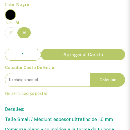
Color:
Negro
Talle:
M
S
M
Agregar al Carrito
Calcular Costo De Envío:
Calcular
No sé mi código postal
Detalles:
Talle Small / Medium: espesor ultrafino de 1,6 mm
Comienza plano y se moldea a la forma de tu boca