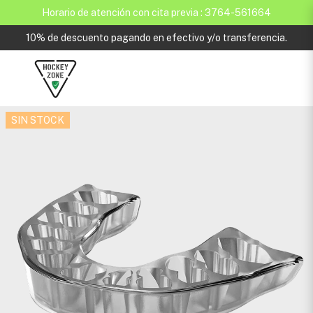
Horario de atención con cita previa : 3764-561664
10% de descuento pagando en efectivo y/o transferencia.
SIN STOCK