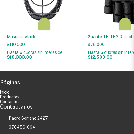
Mascara Vlack
Guante TK TK3 Derech
$110.000
$75.000
Hasta
6
cuotas sin interés
de
Hasta
6
cuotas sin inte
$18.333,33
$12.500,00
Páginas
Inicio
Productos
Contacto
Contactanos
Padre Serrano 2427
3764561664