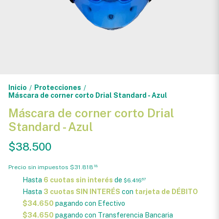
Inicio
Protecciones
/
/
Máscara de corner corto Drial Standard - Azul
Máscara de corner corto Drial
Standard - Azul
$38.500
Precio sin impuestos
$31.818
18
Hasta
6 cuotas sin interés
de
$6.416
67
Hasta
3 cuotas SIN INTERÉS
con
tarjeta de DÉBITO
$34.650
pagando con Efectivo
$34.650
pagando con Transferencia Bancaria