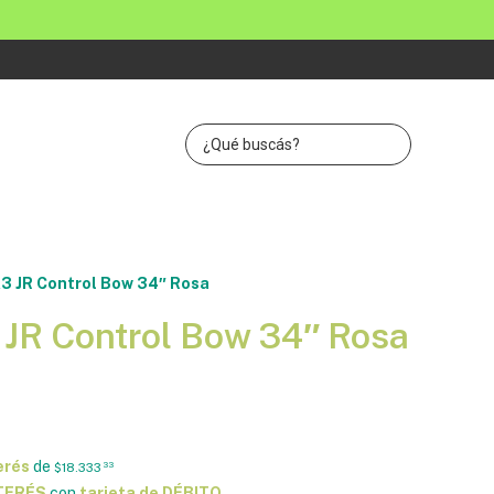
3 JR Control Bow 34″ Rosa
 JR Control Bow 34″ Rosa
erés
de
$18.333
33
NTERÉS
con
tarjeta de DÉBITO