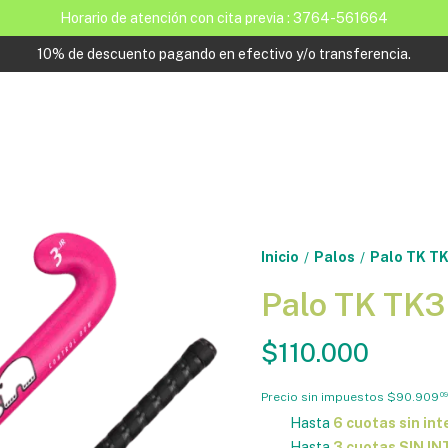
Horario de atención con cita previa : 3764-561664
10% de descuento pagando en efectivo y/o transferencia.
Inicio
Palos
Palo TK TK
/
/
Palo TK TK3
$110.000
Precio sin impuestos
$90.909
09
Hasta
6 cuotas sin int
Hasta
3 cuotas SIN I