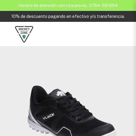
Horario de atención con cita previa : 3764-561664
10% de descuento pagando en efectivo y/o transferencia.