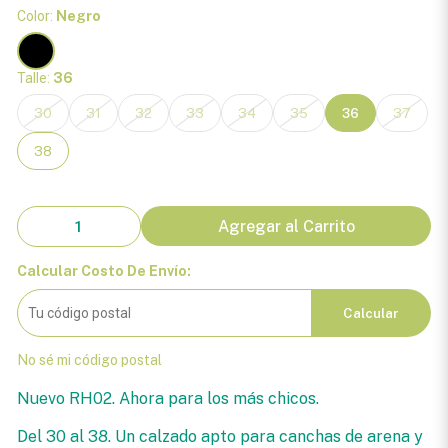
Color:
Negro
Talle:
36
30
31
32
33
34
35
36
37
38
Agregar al Carrito
Calcular Costo De Envío:
Calcular
No sé mi código postal
Nuevo RH02. Ahora para los más chicos.
Del 30 al 38. Un calzado apto para canchas de arena y