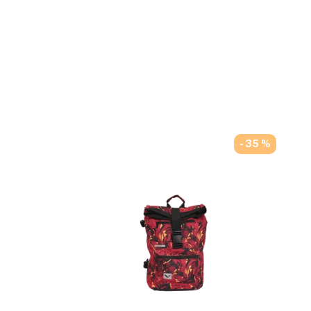
- 35 %