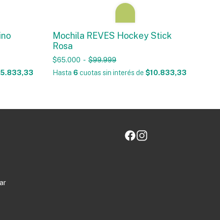
ino
Mochila REVES Hockey Stick
Rosa
$65.000
-
$99.999
5.833,33
Hasta
6
cuotas sin interés
de
$10.833,33
ar