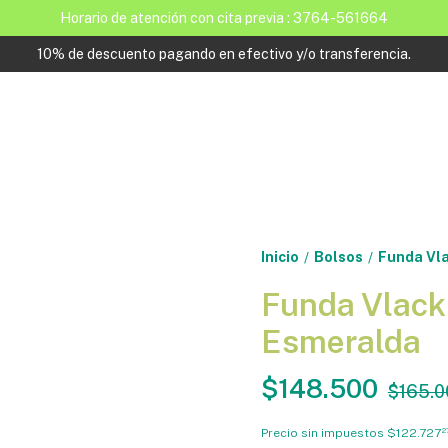
Horario de atención con cita previa : 3764-561664
10% de descuento pagando en efectivo y/o transferencia.
Inicio
Bolsos
Funda Vla
/
/
Funda Vlack
Esmeralda
$148.500
$165.0
Precio sin impuestos
$122.727
2