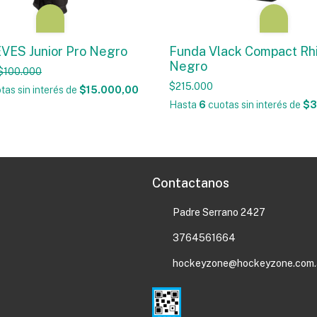
VES Junior Pro Negro
Funda Vlack Compact Rh
Negro
$100.000
$215.000
tas sin interés
de
$15.000,00
Hasta
6
cuotas sin interés
de
$3
Contactanos
Padre Serrano 2427
3764561664
hockeyzone@hockeyzone.com.