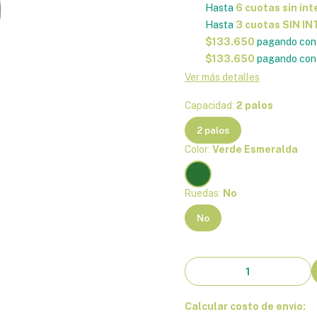
Hasta
6 cuotas sin int
Hasta
3 cuotas SIN I
$133.650
pagando con 
$133.650
pagando con 
Ver más detalles
Capacidad:
2 palos
2 palos
Color:
Verde Esmeralda
Ruedas:
No
No
Calcular costo de envío: