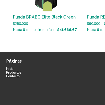
Funda BRABO Elite Black Green
Funda RE
$250.000
$90.000
-
Hasta
6
cuotas sin interés
de
$41.666,67
Hasta
6
cuo
Páginas
Inicio
Productos
Contacto