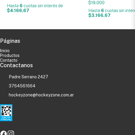
$19.000
Hasta
6
cuotas sin interés
de
$4.166,67
Hasta
6
cuotas sin inte
$3.166,67
Páginas
Inicio
Productos
Contacto
Contactanos
Padre Serrano 2427
3764561664
hockeyzone@hockeyzone.com.ar