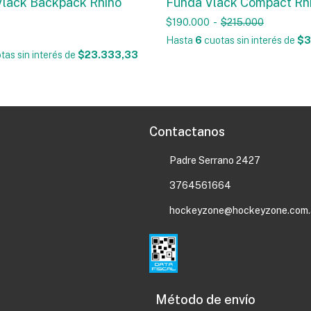
Vlack Backpack Rhino
Funda Vlack Compact Rhi
$190.000
-
$215.000
Hasta
6
cuotas sin interés
de
$3
tas sin interés
de
$23.333,33
Contactanos
Padre Serrano 2427
3764561664
hockeyzone@hockeyzone.com.
Método de envío