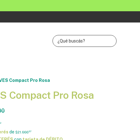
VES Compact Pro Rosa
S Compact Pro Rosa
00
2
erés
de
$21.666
67
NTERÉS
con
tarjeta de DÉBITO