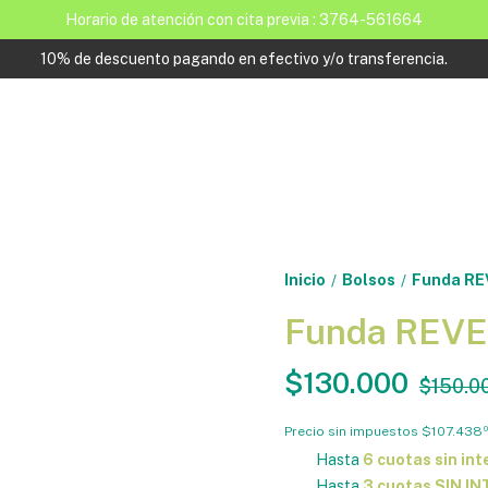
Horario de atención con cita previa : 3764-561664
10% de descuento pagando en efectivo y/o transferencia.
Inicio
Bolsos
Funda RE
/
/
Funda REVE
$130.000
$150.0
Precio sin impuestos
$107.438
0
Hasta
6 cuotas sin int
Hasta
3 cuotas SIN I