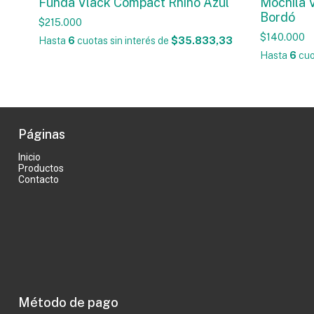
Funda Vlack Compact Rhino Azul
Mochila 
Bordó
$215.000
$140.000
Hasta
6
cuotas sin interés
de
$35.833,33
Hasta
6
cuo
Páginas
Inicio
Productos
Contacto
Método de pago