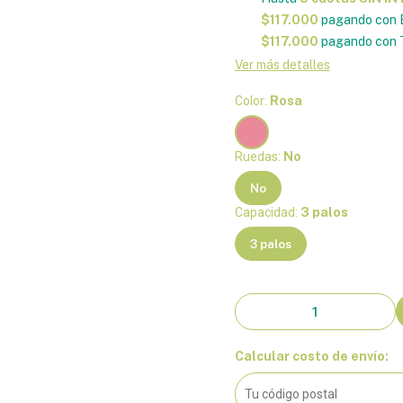
$117.000
pagando con 
$117.000
pagando con T
Ver más detalles
Color:
Rosa
Ruedas:
No
No
Capacidad:
3 palos
3 palos
Calcular costo de envío: