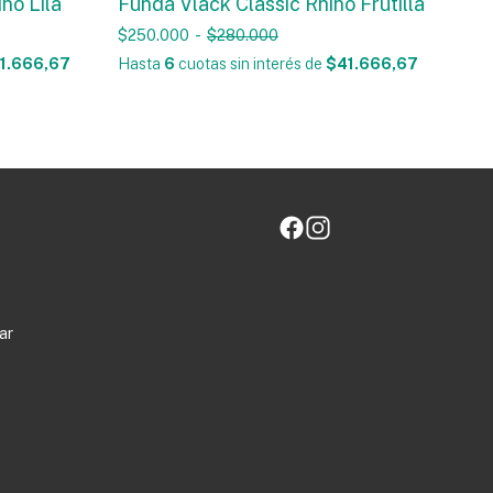
no Lila
Funda Vlack Classic Rhino Frutilla
$250.000
-
$280.000
1.666,67
Hasta
6
cuotas sin interés
de
$41.666,67
ar