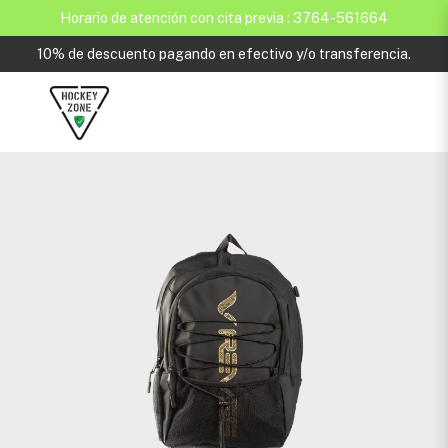
Horario de atención con cita previa : 3764-561664
10% de descuento pagando en efectivo y/o transferencia.