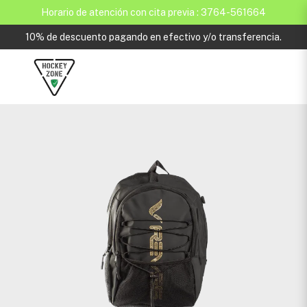
Horario de atención con cita previa : 3764-561664
10% de descuento pagando en efectivo y/o transferencia.