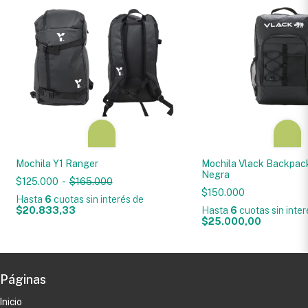
Mochila Y1 Ranger
Mochila Vlack Backpac
Negra
$125.000
-
$165.000
$150.000
Hasta
6
cuotas sin interés
de
$20.833,33
Hasta
6
cuotas sin inte
$25.000,00
Páginas
Inicio