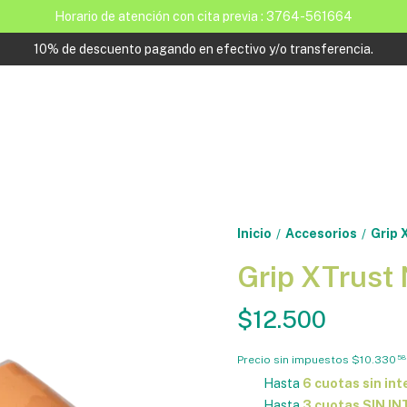
Horario de atención con cita previa : 3764-561664
10% de descuento pagando en efectivo y/o transferencia.
Inicio
Accesorios
Grip 
/
/
Grip XTrust
$12.500
Precio sin impuestos
$10.330
58
Hasta
6 cuotas sin int
Hasta
3 cuotas SIN I