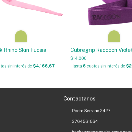
k Rhino Skin Fucsia
Cubregrip Raccoon Viole
$14.000
tas sin interés
de
$4.166,67
Hasta
6
cuotas sin interés
de
$2
Contactanos
Padre Serrano 2427
3764561664