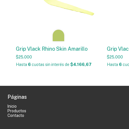
Grip Vlack Rhino Skin Amarillo
Grip Vlac
$25.000
$25.000
Hasta
6
cuotas sin interés
de
$4.166,67
Hasta
6
cuo
Páginas
Inicio
Productos
Contacto