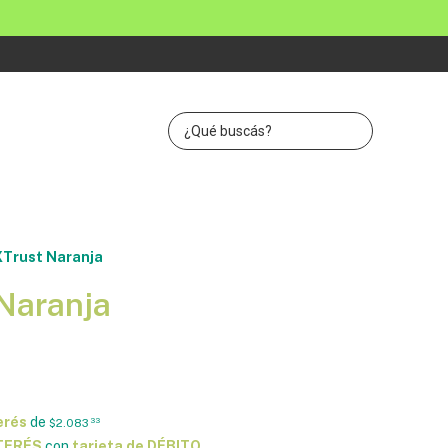
XTrust Naranja
 Naranja
erés
de
$2.083
33
NTERÉS
con
tarjeta de DÉBITO