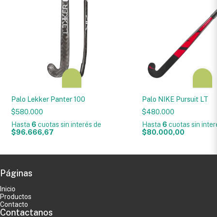
Palo Lekker Panter 100
Palo NIKE Pursuit LT
$580.000
$480.000
Hasta
6
cuotas sin interés
de
Hasta
6
cuotas sin inte
$96.666,67
$80.000,00
Páginas
Inicio
Productos
Contacto
Contactanos