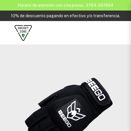
Horario de atención con cita previa : 3764-561664
10% de descuento pagando en efectivo y/o transferencia.