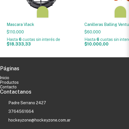
Mascara Vlack
Canilleras Balling Vent
$110.000
$60.000
Hasta
6
cuotas sin interés
de
Hasta
6
cuotas sin inte
$18.333,33
$10.000,00
Páginas
Inicio
Productos
Contacto
Contactanos
Padre Serrano 2427
3764561664
hockeyzone@hockeyzone.com.ar