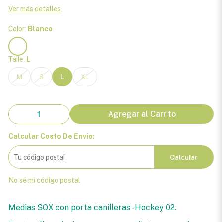
Ver más detalles
Color:
Blanco
Talle:
L
M
S
L
XL
Agregar al Carrito
Calcular Costo De Envío:
Calcular
No sé mi código postal
Medias SOX con porta canilleras - Hockey 02.