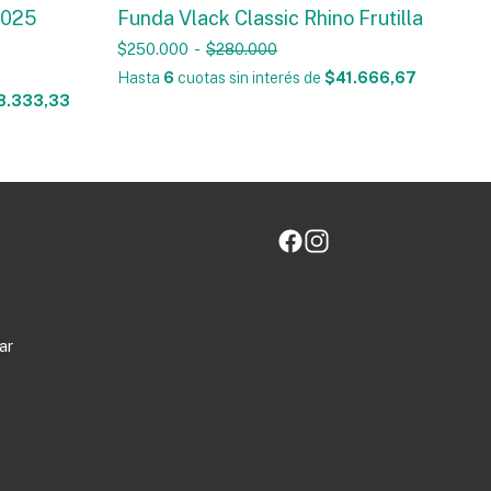
2025
Funda Vlack Classic Rhino Frutilla
$250.000
-
$280.000
Hasta
6
cuotas sin interés
de
$41.666,67
8.333,33
ar