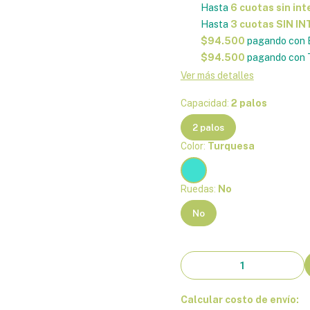
Hasta
6 cuotas sin int
Hasta
3 cuotas SIN I
$94.500
pagando con 
$94.500
pagando con T
Ver más detalles
Capacidad:
2 palos
2 palos
Color:
Turquesa
Ruedas:
No
No
Calcular costo de envío: