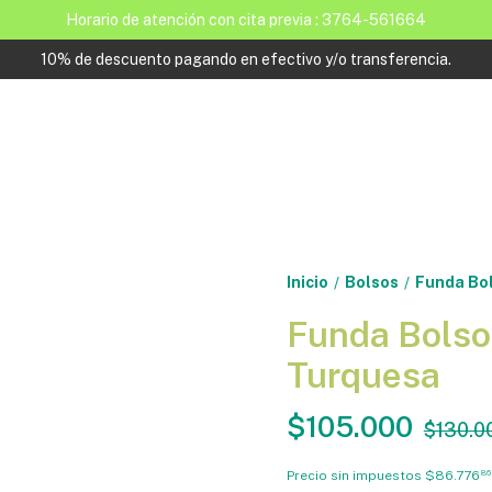
Horario de atención con cita previa : 3764-561664
10% de descuento pagando en efectivo y/o transferencia.
Inicio
Bolsos
Funda Bo
/
/
Funda Bols
Turquesa
$105.000
$130.0
Precio sin impuestos
$86.776
86