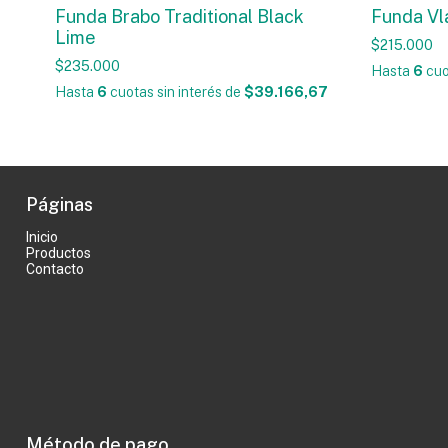
Funda Brabo Traditional Black
Funda Vl
Lime
$215.000
$235.000
Hasta
6
cuo
Hasta
6
cuotas sin interés
de
$39.166,67
Páginas
Inicio
Productos
Contacto
Método de pago