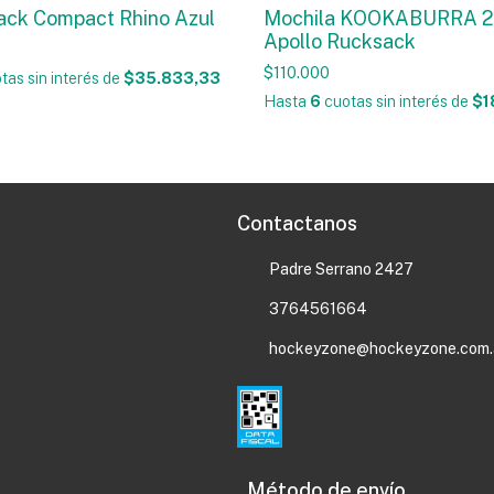
ack Compact Rhino Azul
Mochila KOOKABURRA 
Apollo Rucksack
$110.000
tas sin interés
de
$35.833,33
Hasta
6
cuotas sin interés
de
$1
Contactanos
Padre Serrano 2427
3764561664
hockeyzone@hockeyzone.com.
Método de envío