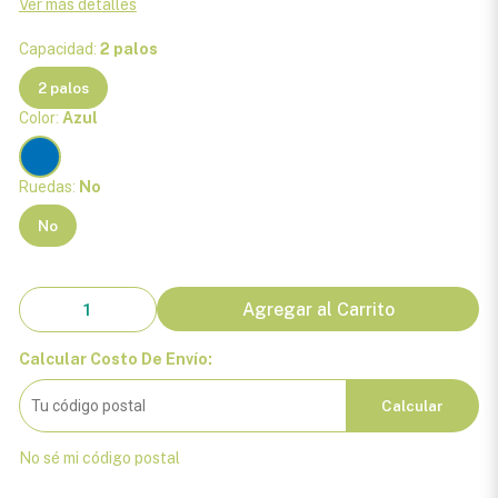
Ver más detalles
Capacidad:
2 palos
2 palos
Color:
Azul
Ruedas:
No
No
Agregar al Carrito
Calcular Costo De Envío:
Calcular
No sé mi código postal