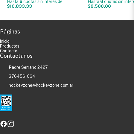
Hasta
6
cuotas sin interés
de
Hasta
6
cuotas sin inte
$10.833,33
$9.500,00
Páginas
Inicio
Productos
Contacto
Contactanos
Padre Serrano 2427
3764561664
hockeyzone@hockeyzone.com.ar