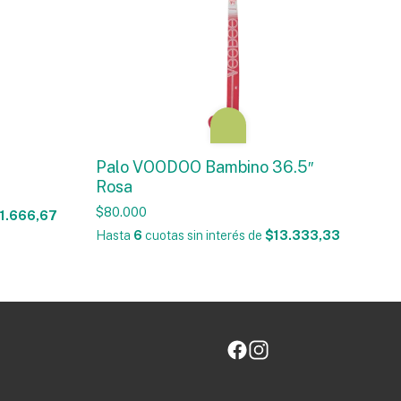
Palo VOODOO Bambino 36.5″
Rosa
$80.000
1.666,67
Hasta
6
cuotas sin interés
de
$13.333,33