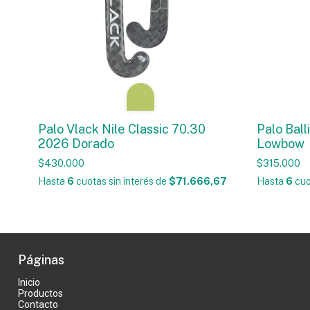
Palo Vlack Nile Classic 70.30
Palo Ball
2026 Dorado
Lowbow
$430.000
$315.000
Hasta
6
cuotas sin interés
de
$71.666,67
Hasta
6
cuo
Páginas
Inicio
Productos
Contacto