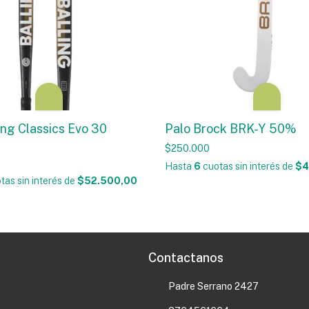
ing Classics Evo 30
Palo Brock BRK-Y 50%
$250.000
Hasta
6
cuotas sin interés
de
$4
tas sin interés
de
$52.500,00
Contactanos
Padre Serrano 2427