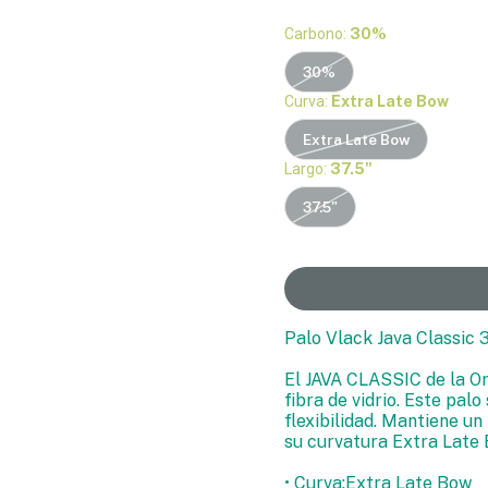
Carbono:
30%
30%
Curva:
Extra Late Bow
Extra Late Bow
Largo:
37.5"
37.5"
Palo Vlack Java Classic
El JAVA CLASSIC de la O
fibra de vidrio. Este pal
flexibilidad. Mantiene un
su curvatura Extra Late 
• Curva:Extra Late Bow