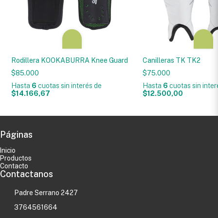
Rodillera KOOKABURRA Knee Guard
Canilleras TK TK2
$85.000
$75.000
Hasta
6
cuotas sin interés
de
Hasta
6
cuotas sin inte
$14.166,67
$12.500,00
Páginas
Inicio
Productos
Contacto
Contactanos
Padre Serrano 2427
3764561664