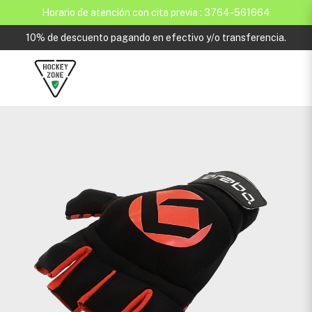
Horario de atención con cita previa : 3764-561664
10% de descuento pagando en efectivo y/o transferencia.