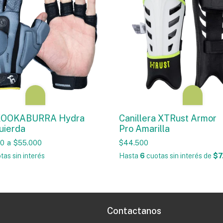
KOOKABURRA Hydra
Canillera XTRust Armor
uierda
Pro Amarilla
00
a
$55.000
$44.500
tas sin interés
Hasta
6
cuotas sin interés
de
$7
Contactanos