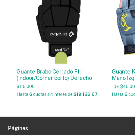
Guante Brabo Cerrado F1.1
Guante 
(Indoor/Corner corto) Derecho
Mano Izq
$115.000
De
$45.0
Hasta
6
cuotas sin interés
de
$19.166,67
Hasta
6
cuo
Páginas