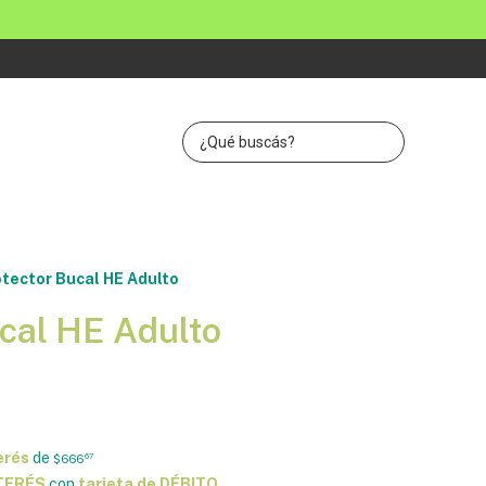
tector Bucal HE Adulto
ucal HE Adulto
erés
de
$666
67
NTERÉS
con
tarjeta de DÉBITO