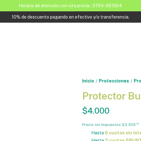
Horario de atención con cita previa : 3764-561664
10% de descuento pagando en efectivo y/o transferencia.
Inicio
Protecciones
Pro
/
/
Protector B
$4.000
Precio sin impuestos
$3.305
79
Hasta
6 cuotas sin int
Hasta
3 cuotas SIN I