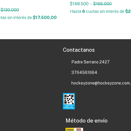
$148.500
-
$165.000
$130.000
Hasta
6
cuotas sin interés
de
$2
tas sin interés
de
$17.500,00
Contactanos
Padre Serrano 2427
3764561664
hockeyzone@hockeyzone.com.
Método de envío