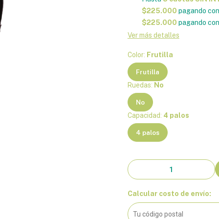
$225.000
pagando con
$225.000
pagando con 
Ver más detalles
Color:
Frutilla
Frutilla
Ruedas:
No
No
Capacidad:
4 palos
4 palos
Calcular costo de envío: