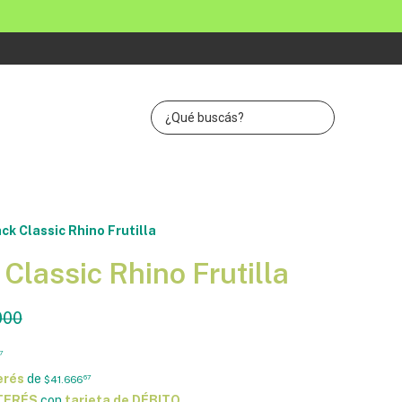
ck Classic Rhino Frutilla
Classic Rhino Frutilla
000
7
erés
de
$41.666
67
NTERÉS
con
tarjeta de DÉBITO