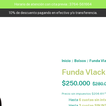
Horario de atención con cita previa : 3764-561664
10% de descuento pagando en efectivo y/o transferencia.
Inicio
Bolsos
Funda Vla
/
/
Funda Vlack 
$250.000
$280.
Precio sin impuestos
$206.611
5
Hasta
6 cuotas sin int
Hasta
3 cuotas SIN I