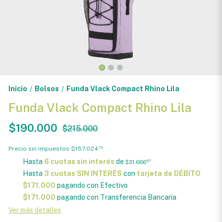
Inicio
Bolsos
Funda Vlack Compact Rhino Lila
/
/
Funda Vlack Compact Rhino Lila
$190.000
$215.000
Precio sin impuestos
$157.024
79
Hasta
6 cuotas sin interés
de
$31.666
67
Hasta
3 cuotas SIN INTERÉS
con
tarjeta de DÉBITO
$171.000
pagando con Efectivo
$171.000
pagando con Transferencia Bancaria
Ver más detalles